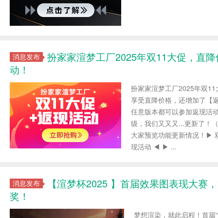
扮家家渲梦工厂2025年双11大促，直降
消息发布
动！
扮家家渲梦工厂2025年双1
享受直降价格，还增加了【
任意版本都可以参加返现活动
级，我们又又又...更新了
大家预览功能更新情况！▶ 
现活动 ◀ ▶ ...
【渲梦杯2025 】首届效果图表现大赛
消息发布
奖！
梦想渲染，就此启程！首届“