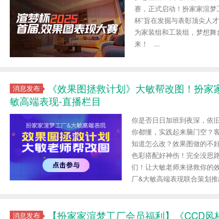
赛，正式启动！扮家家渲梦工
杯”旨在发掘与表彰顶尖人
为家装组和工装组，梦想舞
来！ ...
《效果图拯救计划》大敏帮改图！扮家
消息发布
敏高端表现-直播栏目
你是否日日加班到夜深，依
你都懂，实践起来脑门空？
知道怎么改？效果图做的不
色彩搭配好神伤！完全没思
们！让大敏老师来拯救你的
厂&大敏高端表现联合策划推出
【扮家家渲梦工厂会员福利】《CCD风
消息发布